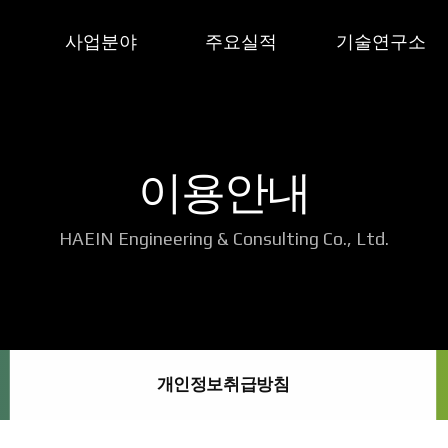
사업분야
주요실적
기술연구소
말
폐기물 분야
주요실적
기술연구소 소개
플랜트 분야
조직도
이용안내
수질/대기환경분야
O&M분야
HAEIN Engineering & Consulting Co., Ltd.
개인정보취급방침